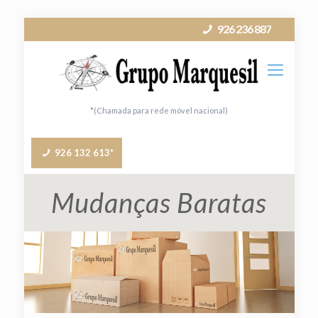
926 236 887
*(Chamada para rede móvel nacional)
926 132 613*
Mudanças Baratas