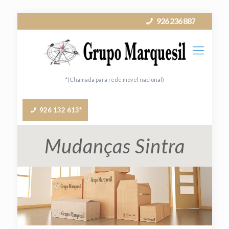
926 236 887
*(Chamada para rede móvel nacional)
926 132 613*
Mudanças Sintra