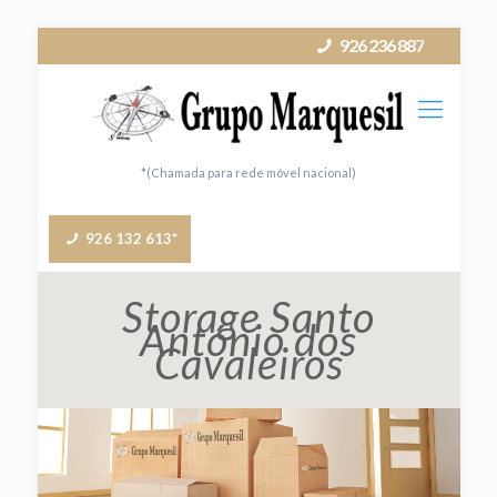
926 236 887
*(Chamada para rede móvel nacional)
926 132 613*
Storage Santo
António dos
Cavaleiros